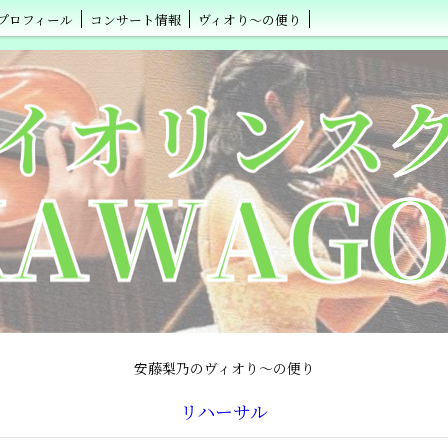
プロフィール
コンサート情報
ヴィオり～の便り
安藤梨乃のヴィオり～の便り
リハーサル