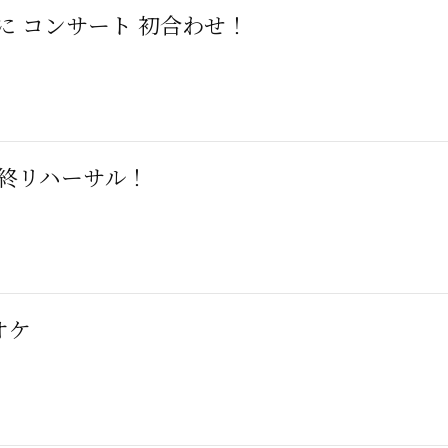
と友に コンサート 初合わせ！
終リハーサル！
オケ